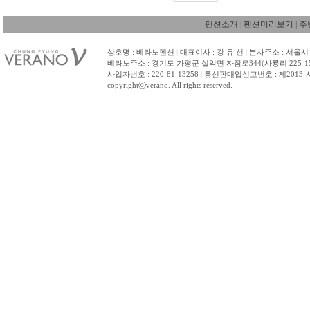
팬션소개
|
팬션미리보기
|
주
상호명 : 베라노펜션
|
대표이사 : 강 유 선
|
본사주소 : 서울시 
베라노주소 : 경기도 가평군 설악면 자잠로344(사룡리 225-1
사업자번호 : 220-81-13258
|
통신판매업신고번호 : 제2013-
copyrightⓒverano. All rights reserved.