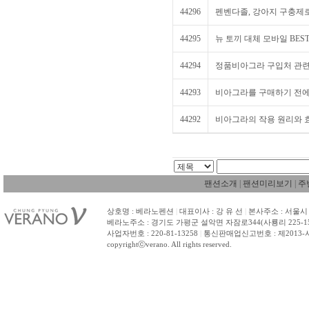
44296
펜벤다졸, 강아지 구충제로
44295
뉴 토끼 대체 모바일 BEST 
44294
정품비아그라 구입처 관련 
44293
비아그라를 구매하기 전에 
44292
비아그라의 작용 원리와 
팬션소개
|
팬션미리보기
|
주
상호명 : 베라노펜션
|
대표이사 : 강 유 선
|
본사주소 : 서울시 
베라노주소 : 경기도 가평군 설악면 자잠로344(사룡리 225-1
사업자번호 : 220-81-13258
|
통신판매업신고번호 : 제2013-
copyrightⓒverano. All rights reserved.