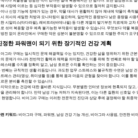
색이나 뇌졸중을 경험한 적이 있다면 절대 복용해서는 안 됩니다. 또한 협심증으로 
해 사망에 이르는 등 심각한 부작용이 발생할 수 있으므로 철저히 금지됩니다.
이나 신장 기능에 장애가 있는 경우, 약물 대사가 원활하지 않아 체내에 약물이 축적될
시 의사의 세밀한 처방과 모니터링이 필요하며, 일반적인 용량보다 낮은 용량을 사용하
한 시알리스(타다라필), 레비트라(바데나필) 등 다른 계열의 발기부전 치료제와 교차 
로 섞어 복용할 경우 예측 불가능한 부작용이 발생할 수 있습니다. 무엇보다 약물 복
방전 없이 온라인에서 구매한 약은 성분이 불분명할 수 있으므로 각별한 주의가 요구
진정한 파워맨이 되기 위한 장기적인 건강 계획
아그라 구매는 일시적인 문제 해결책일 수는 있지만, 건강한 삶을 영위하기 위한 근본
의 문제가 아니라 전반적인 활력과 체력을 의미합니다. 이를 위해 첫 번째로 해야 할 일
레스테롤 수치를 정확히 알고, 남성 호르몬 수치를 확인하는 것이 중요합니다.
 번째는 규칙적인 생활 리듬입니다. 과도한 업무 스트레스와 불규칙한 수면은 남성 
트레스 관리(명상, 취미생활 등)를 통해 몸과 마음의 균형을 찾아야 합니다. 이를 통
르몬 분비를 촉진할 수 있습니다.
지막으로는 건강에 대한 올바른 지식입니다. 무분별한 인터넷 정보에 현혹되지 않고, 
을 관리해야 합니다. 만약 남성 기능 저하가 지속된다면, 이는 다른 질환의 신호일 
 현명합니다. 비아그라 구매는 이러한 전문적인 진단과 상담 후에 결정해야 할 최종적
련 키워드:
비아그라 구매, 파워맨, 남성 건강 기능 개선, 비아그라 사용법, 안전한 비아