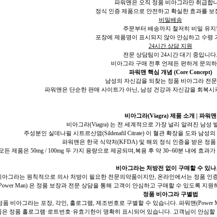
파워맨은 오직 정품 비아그라만 취급합니
정식 인증 제품으로 안전하고 확실한 효과를 보
비밀배송
주문부터 배송까지 철저히 비밀 유지
포장에 제품명이 표시되지 않아 안심하고 수령 
24시간 상담 지원
전문 상담팀이 24시간 대기 중입니다
비아그라 구매 전후 언제든 편하게 문의하
파워맨 핵심 개념 (Core Concept)
남성의 자신감을 되찾는 정품 비아그라 전문
파워맨은 단순한 판매 사이트가 아닌, 남성 건강과 자신감을 회복시
비아그라(Viagra) 제품 소개 | 파워맨
비아그라(Viagra) 는 전 세계적으로 가장 널리 알려진 남
주성분인 실데나필 시트르산염(Sildenafil Citrate) 이 혈관 확장을 도와 
파워맨은 한국 식약처(KFDA) 및 해외 정식 인증을 받은 정
모든 제품은 50mg / 100mg 두 가지 용량으로 제공되며,복용 후 약 30~60분 내에 효
비아그라는 처방전 없이 구매할 수 있나
비아그라는 원칙적으로 의사 처방이 필요한 전문의약품이지만, 온라인에서는 정품 인증
(Power Man) 은 정품 보장과 전문 상담을 통해 고객이 안심하고 구매할 수 있도록 
정품 비아그라 구별법
정품 비아그라는 포장, 각인, 홀로그램, 제조번호로 구별할 수 있습니다. 파워맨(Power 
품은 정품 홀로그램·로트번호·유효기한이 명확히 표시되어 있습니다. 고객님이 안심할 수