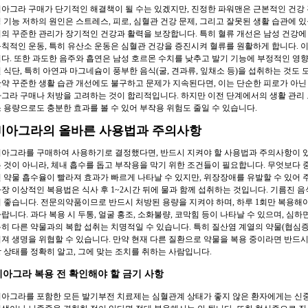
아그라 구매가 단기적인 해결책이 될 수는 있겠지만, 진정한 파워맨은 근본적인 건강 
 기능 저하의 원인은 스트레스, 피로, 심혈관 건강 문제, 그리고 잘못된 생활 습관에
의 꾸준한 관리가 장기적인 건강과 활력을 보장합니다. 특히 혈류 개선은 남성 건강에
칙적인 운동, 특히 유산소 운동은 심혈관 건강을 증진시켜 혈류를 원활하게 합니다. 
다. 또한 과도한 음주와 흡연은 남성 호르몬 수치를 낮추고 발기 기능에 부정적인 영향
 식단, 특히 아연과 마그네슘이 풍부한 음식(굴, 견과류, 잎채소 등)을 섭취하는 것도 
약 꾸준한 생활 습관 개선에도 불구하고 문제가 지속된다면, 이는 단순한 피로가 아닌
그라 구매나 처방을 고려하는 것이 합리적입니다. 하지만 이전 단계에서의 생활 관리
 용량으로도 충분한 효과를 볼 수 있어 부작용 위험도 줄일 수 있습니다.
비아그라의 올바른 사용법과 주의사항
아그라를 구매하여 사용하기로 결정했다면, 반드시 지켜야 할 사용법과 주의사항이 있
 것이 아니라, 체내 흡수를 돕고 부작용을 막기 위한 조건들이 필요합니다. 무엇보다 
 약물 흡수율이 빨라져 효과가 빠르게 나타날 수 있지만, 위장장애를 유발할 수 있어 
장 이상적인 복용법은 식사 후 1~2시간 뒤에 물과 함께 섭취하는 것입니다. 기름진 
 좋습니다. 전문의약품이므로 반드시 처방된 용량을 지켜야 하며, 하루 1회만 복용해
랍니다. 과다 복용 시 두통, 얼굴 홍조, 소화불량, 코막힘 등이 나타날 수 있으며, 심하
히 다른 약물과의 복합 섭취는 치명적일 수 있습니다. 특히 질산염 계열의 약물(협심증
져 생명을 위협할 수 있습니다. 만약 현재 다른 질환으로 약물을 복용 중이라면 반드
 상태를 정확히 알고, 그에 맞는 조치를 취하는 사람입니다.
비아그라 복용 전 확인해야 할 금기 사항
아그라를 포함한 모든 발기부전 치료제는 심혈관계 상태가 좋지 않은 환자에게는 신중히