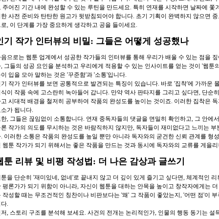
 주어진 기간 내에 완성할 수 있는 루틴을 만드세요. 특히 연재를 시작하면 날짜에 쫓겨 
한 사전 준비와 탄탄한 원고가 뒷받침되어야 합니다. 초기 기획이 완벽하지 않으면 중
로, 이 단계를 가장 중요하게 생각하고 공을 들이세요.
인기 작가 인터뷰의 비밀: 그들은 어떻게 성공했나
음으로는 웹툰 업계에서 성공한 작가들의 인터뷰를 통해 우리가 배울 수 있는 점을 
, 그들의 성공 요인을 분석하고 우리에게 적용할 수 있는 인사이트를 얻는 것이 '웹툰의
이 입을 모아 말하는 것은 '꾸준함'과 '소통'입니다.
기 작가 인터뷰를 보면 공통적으로 발견되는 특징이 있습니다. 바로 '집착'에 가까운 
식이 작품 속에 고스란히 녹아들어 갑니다. 만약 역사 판타지를 그리고 싶다면, 단순
고 시대적 배경을 철저히 공부하여 작품의 완성도를 높이는 것이죠. 이러한 집착은 
소가 됩니다.
한, 그들은 끊임없이 소통합니다. 연재 중독자들의 댓글을 면밀히 확인하고, 그 안에
론 작가의 의도를 무시하는 것은 바람직하지 않지만, 독자들이 재미없다고 느끼는 부
. 이러한 소통은 작품의 완성도를 높일 뿐만 아니라 독자와의 굳건한 신뢰 관계를 형
 웹툰 작가가 되기 위해서는 좋은 작품을 만드는 것과 동시에 독자와의 교류를 게을리
웹툰 리뷰 및 비평 작성법: 더 나은 감상과 글쓰기
툰을 단순히 '재미있네, 없네'로 끝내지 않고 더 깊이 있게 즐기고 싶다면, 체계적인 
 평론가가 되기 위함이 아니라, 자신이 웹툰을 대하는 안목을 높이고 창작자에게는 더
 작성할 때는 무조건적인 칭찬이나 비판보다는 '왜' 그 작품이 좋았는지, '어떤 점'이
다.
저, 스토리 구조를 분석해 보세요. 사건의 전개는 논리적인가, 인물의 행동 동기는 