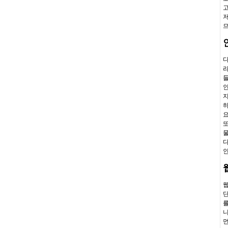
고
저
므
다
라
들
인
지
하
요
또
물
다
인
웹
단
를
니
먼