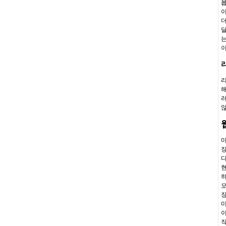
봅
이
더
달
는
이
리
해
러
않
마
장
다
현
하
모
장
미
이
작