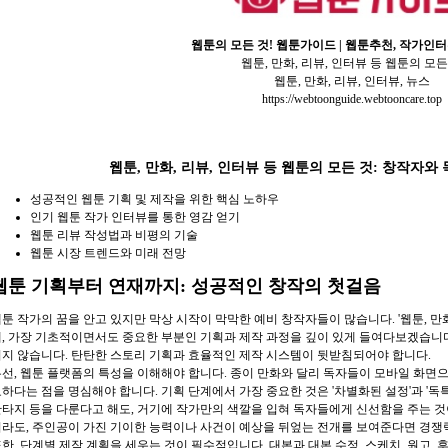
웹툰의 모든 것! 웹툰가이드 | 웹툰추천, 작가인
웹툰, 만화, 리뷰, 인터뷰 등 웹툰의 모든
웹툰, 만화, 리뷰, 인터뷰, 뉴스
https://webtoonguide.webtooncare.top
웹툰, 만화, 리뷰, 인터뷰 등 웹툰의 모든 것: 창작자와
성공적인 웹툰 기획 및 제작을 위한 핵심 노하우
인기 웹툰 작가 인터뷰를 통한 영감 얻기
웹툰 리뷰 작성법과 비평의 기술
웹툰 시장 트렌드와 미래 전망
웹툰 기획부터 연재까지: 성공적인 창작의 첫걸음
툰 작가의 꿈을 안고 있지만 막상 시작이 막막한 예비 창작자들이 많습니다. '웹툰, 만화
, 가장 기초적이면서도 중요한 부분인 기획과 제작 과정을 깊이 있게 들여다보겠습니
지 않습니다. 탄탄한 스토리 기획과 효율적인 제작 시스템이 뒷받침되어야 합니다.
선, 웹툰 플랫폼의 특성을 이해해야 합니다. 종이 만화와 달리 독자들이 모바일 화면으
하다는 점을 명심해야 합니다. 기획 단계에서 가장 중요한 것은 '차별화된 설정'과 '독특
타지 등을 다룬다고 해도, 거기에 작가만의 색깔을 입혀 독자들에게 신선함을 주는 것이
라도, 주인공이 가진 기이한 능력이나 사건이 예상을 뒤엎는 전개를 보여준다면 경쟁력
한, 단계별 제작 계획을 세우는 것이 필수적입니다. 대본과 대본 수정, 스케치, 원고,