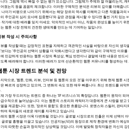
니다. 그림체 역시 빠질 수 없는 평가 요소입니다. 그림체가 주제와 잘 어울리는지, 
어졌는지 등을 꼼꼼히 체크합니다. 이러한 구체적인 분석은 리뷰의 깊이를 더해줍니다
 나아가 비평으로 나아가기 위해서는 해당 장르의 역사를 이해하고 다른 작품들과의 비
리 주인공의 심리 묘사에 집중했다'와 같은 관점을 제시할 수 있다면 훨씬 가치 있는 
 작가에 대한 배려를 잊지 마세요. 악의적인 비난이 아닌, 작품의 완성도를 높이기 위
는 웹툰 시장 전체의 건전한 생태계를 만드는 데 기여하는 일입니다.
리뷰 작성 시 주의사항
뷰를 작성할 때는 감정적인 표현을 자제하고 객관적인 사실을 바탕으로 자신의 생각을 
'보다는 '주인공의 선택이 상황을 더 악화시켰다고 생각한다'와 같이 구체적인 이유를 
에 민감하게 반응하는 웹툰 시장의 특성상, 핵심 반전이나 결말에 대한 내용은 반드시 표
도록 배려해야 합니다. 이러한 배려가 모여 선순환적인 웹툰 커뮤니티를 형성하는 데 
웹툰 시장 트렌드 분석 및 전망
지막으로, '웹툰, 만화, 리뷰, 인터뷰 등 웹툰의 모든 것'을 아우르기 위해 현재 웹툰
은 빠르게 성장하고 있으며, 그 변화의 속도 또한 매우 빠릅니다. 최신 트렌드를 파
.
재 가장 두드러지는 트렌드 중 하나는 'IP 비즈니스'의 확장입니다. 웹툰이 원작이 되
급수적으로 늘어났습니다. 이는 웹툰의 스토리와 캐릭터가 대중에게 큰 사랑을 받고 
델을 제공합니다. 또한, '장르의 융합'도 중요한 흐름입니다. 로맨스와 스릴러, 판타지
하며 독자들의 새로운 재미를 자극하고 있습니다.
래의 웹툰 시장은 더욱 다변화될 것입니다. 글로벌 시장으로의 진출은 이제 선택이 아
 글로벌 흥행을 이끌고 있습니다. 인공지능(AI)의 등장으로 제작 환경에 변화가 예상
가의 따뜻한 손길과 창의적인 상상력일 것입니다. 이에 발맞춰 창작자들은 자신의 강