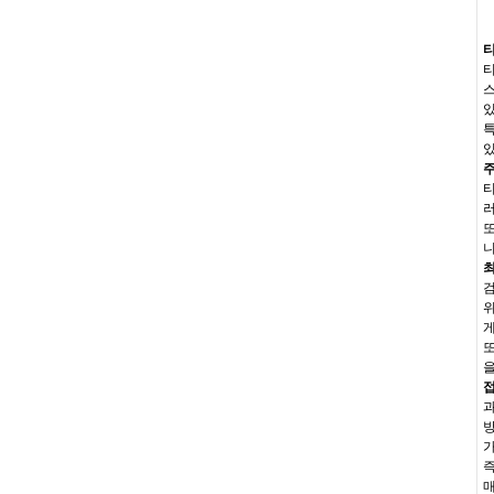
티
티
스
특
있
주
티
러
또
니
최
검
위
게
또
을
접
과
방
즉
매