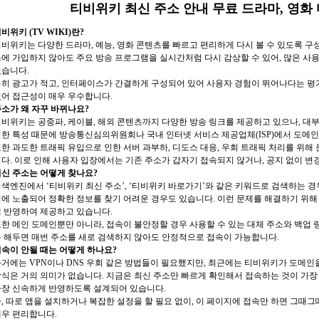
티비위키 최신 주소 안내 무료 드라마, 영화 다
비위키 (TV WIKI)란?
비위키는 다양한 드라마, 예능, 영화 콘텐츠를 빠르고 편리하게 다시 볼 수 있도록 구성
에 가입하지 않아도 주요 방송 프로그램을 실시간처럼 다시 감상할 수 있어, 많은 사
있습니다.
히 광고가 적고, 인터페이스가 간결하게 구성되어 있어 사용자 경험이 뛰어나다는 평
어 접근성이 매우 우수합니다.
소가 왜 자꾸 바뀌나요?
비위키는 공중파, 케이블, 해외 콘텐츠까지 다양한 방송 링크를 제공하고 있으나, 대부
한 특성 때문에 방송통신심의위원회나 국내 인터넷 서비스 제공업체(ISP)에서 도메
한 과도한 트래픽 유입으로 인한 서버 과부하, 디도스 대응, 우회 트래픽 처리를 위
다. 이로 인해 사용자 입장에서는 기존 주소가 갑자기 접속되지 않거나, 공지 없이 변
신 주소는 어떻게 찾나요?
색엔진에서 ‘티비위키 최신 주소’, ‘티비위키 바로가기’와 같은 키워드로 검색하는 경
에 노출되어 정확한 정보를 찾기 어려운 경우도 있습니다. 이런 문제를 해결하기 위해
 반영하여 제공하고 있습니다.
한 메인 도메인뿐만 아니라, 접속이 불안정할 경우 사용할 수 있는 대체 주소와 백업 
 해두면 매번 주소를 새로 검색하지 않아도 안정적으로 접속이 가능합니다.
속이 안될 때는 어떻게 하나요?
거에는 VPN이나 DNS 우회 같은 방법들이 필요했지만, 최근에는 티비위키가 도메인
식은 거의 의미가 없습니다. 지금은 최신 주소만 빠르게 확인해서 접속하는 것이 가장
가장 신속하게 반영하도록 설계되어 있습니다.
, 따로 앱을 설치하거나 복잡한 설정을 할 필요 없이, 이 페이지에 접속만 하면 그때
우 편리합니다.