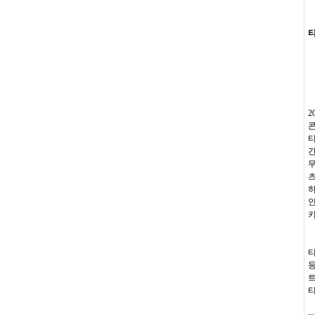
티
2
콘
티
간
무
츠
하
인
키
티
등
트
티